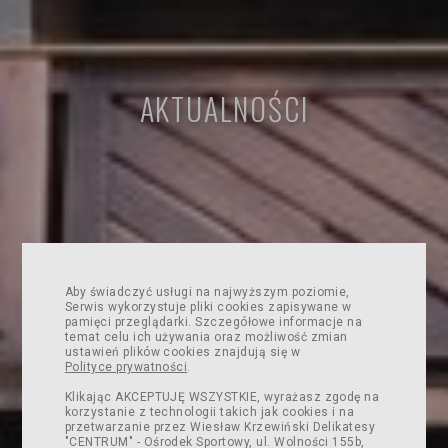
AKTUALNOŚCI
Aby świadczyć usługi na najwyższym poziomie,
Serwis wykorzystuje pliki cookies zapisywane w
pamięci przeglądarki. Szczegółowe informacje na
temat celu ich używania oraz możliwość zmian
ustawień plików cookies znajdują się w
Polityce prywatności
.
Klikając AKCEPTUJĘ WSZYSTKIE, wyrażasz zgodę na
korzystanie z technologii takich jak cookies i na
przetwarzanie przez Wiesław Krzewiński Delikatesy
"CENTRUM" - Ośrodek Sportowy, ul. Wolności 155b,